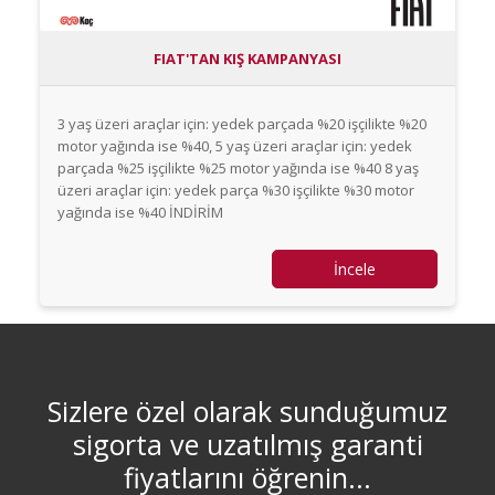
FIAT'TAN KIŞ KAMPANYASI
3 yaş üzeri araçlar için: yedek parçada %20 işçilikte %20
motor yağında ise %40, 5 yaş üzeri araçlar için: yedek
parçada %25 işçilikte %25 motor yağında ise %40 8 yaş
üzeri araçlar için: yedek parça %30 işçilikte %30 motor
yağında ise %40 İNDİRİM
İncele
Sizlere özel olarak sunduğumuz
sigorta ve uzatılmış garanti
fiyatlarını öğrenin...