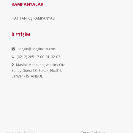
KAMPANYALAR
FIAT'TAN KIŞ KAMPANYASI
İLETİŞİM
sezgin@sezginoto.com
(0212) 285 17 00-01-02-03
Maslak Mahallesi, Atatürk Oto
Sanayi Sitesi 13. Sokak, No:31L
Sarıyer / İSTANBUL
sezginoto © 2024
Çerez Politikası
NUENSOFT